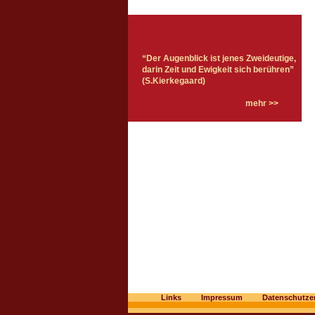
“Der Augenblick ist jenes Zweideutige,
darin Zeit und Ewigkeit sich berühren”
(S.Kierkegaard)
mehr >>
Links
Impressum
Datenschutze