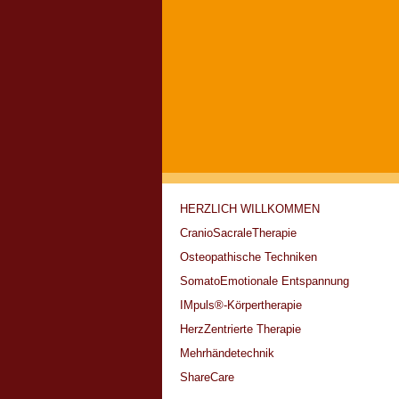
HERZLICH WILLKOMMEN
CranioSacraleTherapie
Osteopathische Techniken
SomatoEmotionale Entspannung
IMpuls®-Körpertherapie
HerzZentrierte Therapie
Mehrhändetechnik
ShareCare