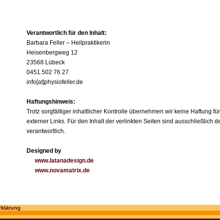
Verantwortlich für den Inhalt:
Barbara Feller – Heilpraktikerin
Heisenbergweg 12
23568 Lübeck
0451.502 76 27
info[at]physiofeller.de
Haftungshinweis:
Trotz sorgfältiger inhaltlicher Kontrolle übernehmen wir keine Haftung für
externer Links. Für den Inhalt der verlinkten Seiten sind ausschließlich d
verantwortlich.
Designed by
www.latanadesign.de
www.novamatrix.de
rklärung