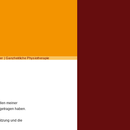
er | Ganzheitliche Physiotherapie
llen meiner
igetragen haben.
tützung und die