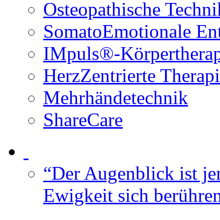
Osteopathische Techni
SomatoEmotionale En
IMpuls®-Körpertherap
HerzZentrierte Therap
Mehrhändetechnik
ShareCare
“Der Augenblick ist je
Ewigkeit sich berühre