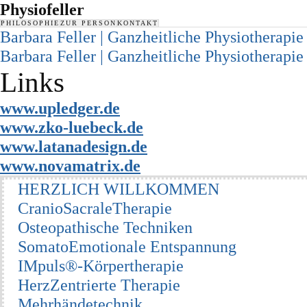
Physiofeller
PHILOSOPHIE
ZUR PERSON
KONTAKT
Barbara Feller | Ganzheitliche Physiotherapie
Barbara Feller | Ganzheitliche Physiotherapie
Links
www.upledger.de
www.zko-luebeck.de
www.latanadesign.de
www.novamatrix.de
HERZLICH WILLKOMMEN
CranioSacraleTherapie
Osteopathische Techniken
SomatoEmotionale Entspannung
IMpuls®-Körpertherapie
HerzZentrierte Therapie
Mehrhändetechnik