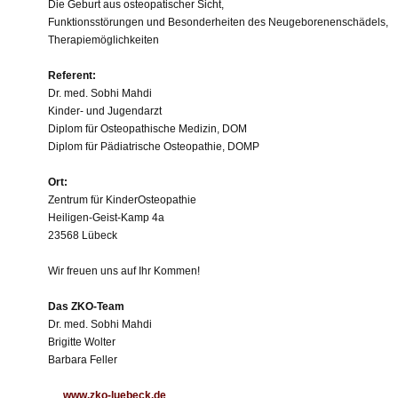
Die Geburt aus osteopatischer Sicht,
Funktionsstörungen und Besonderheiten des Neugeborenenschädels,
Therapiemöglichkeiten
Referent:
Dr. med. Sobhi Mahdi
Kinder- und Jugendarzt
Diplom für Osteopathische Medizin, DOM
Diplom für Pädiatrische Osteopathie, DOMP
Ort:
Zentrum für KinderOsteopathie
Heiligen-Geist-Kamp 4a
23568 Lübeck
Wir freuen uns auf Ihr Kommen!
Das ZKO-Team
Dr. med. Sobhi Mahdi
Brigitte Wolter
Barbara Feller
www.zko-luebeck.de