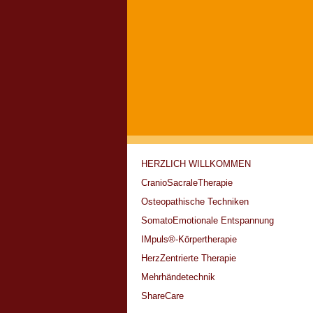
HERZLICH WILLKOMMEN
CranioSacraleTherapie
Osteopathische Techniken
SomatoEmotionale Entspannung
IMpuls®-Körpertherapie
HerzZentrierte Therapie
Mehrhändetechnik
ShareCare